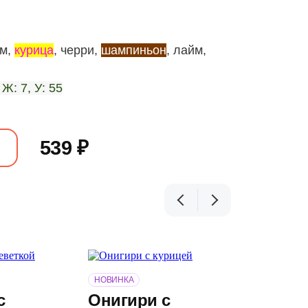
ям,
курица
, черри,
шампиньон
, лайм,
 Ж: 7, У: 55
539 ₽
Онигир
НОВИНКА
лосос
с
Онигири с