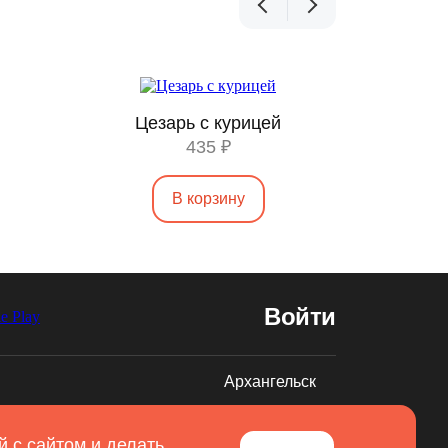
Цезарь с курицей
У
435 ₽
В корзину
Войти
Архангельск
Разработано в
Вятка IT
 с сайтом и делать