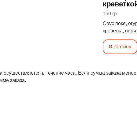
креветко
160 гр
Соус поке, огу
креветка, нори,
Б: 10, Ж: 11, У:
В корзину
а осуществляется в течение часа. Если сумма заказа менее
мме заказа.