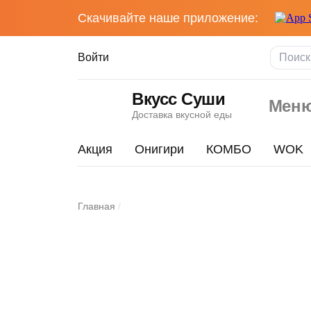
Скачивайте наше приложение:
Войти
Вкусс Суши
Мен
Доставка вкусной еды
Акция
Онигири
КОМБО
WOK
Том
Главная
Ям
с
Изображения
курицей
товара