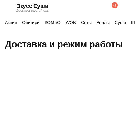
0
Вкусс Суши
Поиск
Корзина
Доставка вкусной еды
по
товарам
Акция
Онигири
КОМБО
WOK
Сеты
Роллы
Суши
Шау
Доставка и режим работы