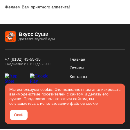
Желаем Вам приятного аппетита!
Вкусс Суши
Доставка вкусной еды
+7 (8182) 43-55-35
Главная
Ежедневно с 10:00 до 23:00
Отзывы
Контакты
Конфиденциальность
Использование
Мы используем cookie. Это позволяет нам анализировать
Войти
взаимодействие посетителей с сайтом и делать его
Соглашение
cookies
лучше. Продолжая пользоваться сайтом, вы
Карта сайта
соглашаетесь с использование файлов cookie
Архангельск
Окей