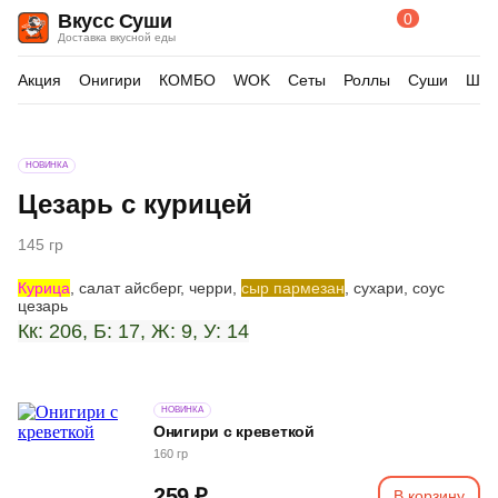
0
Вкусс Суши
Поиск
Корзина
Доставка вкусной еды
по
товарам
Акция
Онигири
КОМБО
WOK
Сеты
Роллы
Суши
Шау
Изображения
НОВИНКА
товара
Цезарь с курицей
145 гр
Курица
, салат айсберг, черри,
сыр пармезан
, сухари, соус
цезарь
Кк: 206, Б: 17, Ж: 9, У: 14
НОВИНКА
Онигири с креветкой
160 гр
259 ₽
В корзину