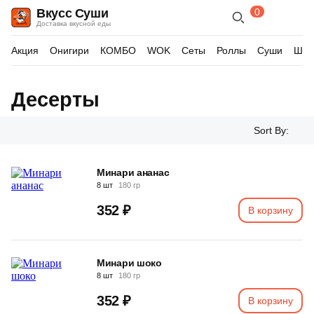
0
Вкусс Суши
Поиск
Корзина
Доставка вкусной еды
по
товарам
Акция
Онигири
КОМБО
WOK
Сеты
Роллы
Суши
Шау
Десерты
Sort By:
Минари ананас
8 шт
180 гр
352 ₽
В корзину
Минари шоко
8 шт
180 гр
352 ₽
В корзину