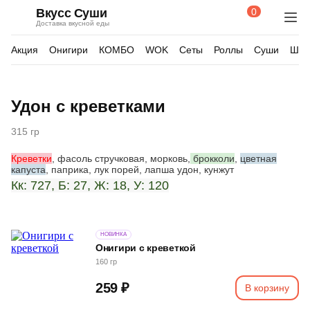
0
Вкусс Суши
Поиск
Корзина
Доставка вкусной еды
по
товарам
Акция
Онигири
КОМБО
WOK
Сеты
Роллы
Суши
Шау
Изображения
Удон с креветками
товара
315 гр
Креветки
, фасоль стручковая, морковь,
брокколи
,
цветная
капуста
, паприка, лук порей, лапша удон, кунжут
Кк: 727, Б: 27, Ж: 18, У: 120
НОВИНКА
Онигири с креветкой
160 гр
259 ₽
В корзину