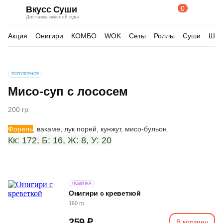
0
Вкусс Суши
Поиск
Корзина
Доставка вкусной еды
по
товарам
Акция
Онигири
КОМБО
WOK
Сеты
Роллы
Суши
Шау
Изображения
ПОПУЛЯРНОЕ
товара
Мисо-суп с лососем
200 гр
Форель
, вакаме, лук порей, кунжут, мисо-бульон.
Кк: 172, Б: 16, Ж: 8, У: 20
НОВИНКА
Онигири с креветкой
160 гр
259 ₽
В корзину