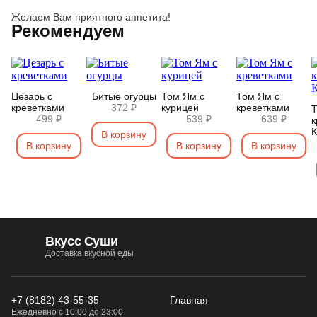
Желаем Вам приятного аппетита!
Рекомендуем
Цезарь с
Битые огурцы
Том Ям с
Том Ям с
креветками
372 ₽
курицей
креветками
Т
499 ₽
539 ₽
639 ₽
к
В корзину
В корзину
В корзину
В корзину
Вкусс Суши
Доставка вкусной еды
+7 (8182) 43-55-35
Главная
Ежедневно с 10:00 до 23:00