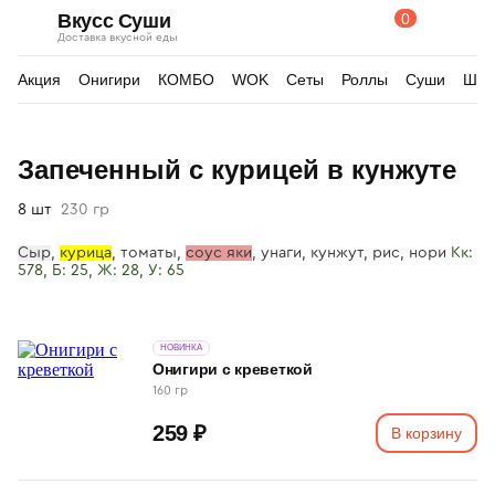
0
Вкусс Суши
Поиск
Корзина
Доставка вкусной еды
по
товарам
Акция
Онигири
КОМБО
WOK
Сеты
Роллы
Суши
Шау
Изображения
Запеченный с курицей в кунжуте
товара
8 шт
230 гр
Сыр
,
курица
, томаты,
соус яки
, унаги, кунжут, р
ис, нори
Кк:
578, Б: 25, Ж: 28, У: 65
НОВИНКА
Онигири с креветкой
160 гр
259 ₽
В корзину