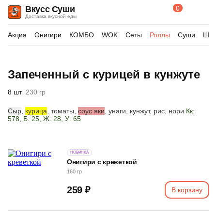
0
Вкусс Суши
Поиск
Корзина
Доставка вкусной еды
по
товарам
Акция
Онигири
КОМБО
WOK
Сеты
Роллы
Суши
Шау
Изображения
Запеченный с курицей в кунжуте
товара
8 шт
230 гр
Сыр
,
курица
, томаты,
соус яки
, унаги, кунжут, р
ис, нори
Кк:
578, Б: 25, Ж: 28, У: 65
НОВИНКА
Онигири с креветкой
160 гр
259 ₽
В корзину