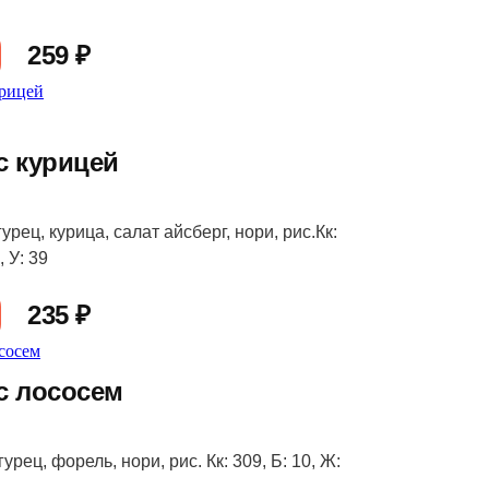
259 ₽
с курицей
урец, курица, салат айсберг, нори, рис.Кк:
, У: 39
235 ₽
с лососем
урец, форель, нори, рис. Кк: 309, Б: 10, Ж: