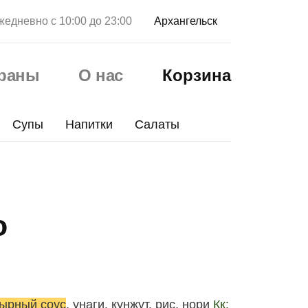
жедневно с 10:00 до 23:00
Архангельск
ораны
О нас
Корзина
Супы
Напитки
Салаты
о
ырный соус
, унаги, кунжут, рис, нори
Кк: