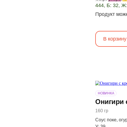
444, Б: 32, Ж:
Продукт може
В корзину
НОВИНКА
Онигири 
160 гр
Соус поке, огур
У: 39