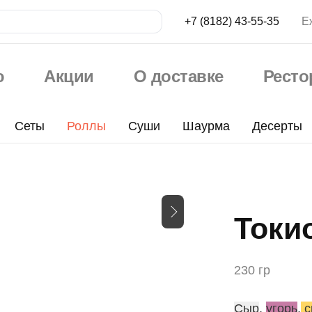
+7 (8182) 43-55-35
Е
ю
Акции
О доставке
Рест
Сеты
Роллы
Суши
Шаурма
Десерты
Токи
230 гр
Сыр
,
угорь
,
с