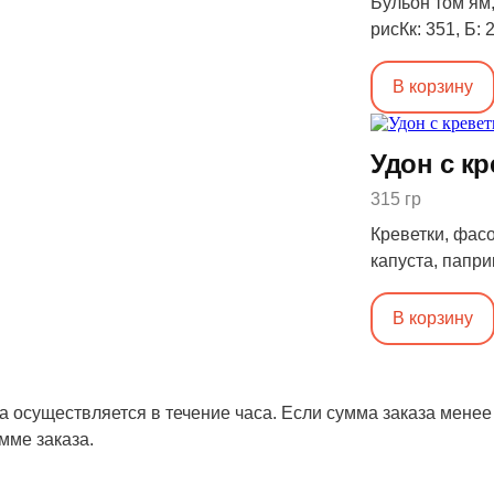
Бульон том ям,
рисКк: 351, Б: 2
В корзину
Удон с к
315 гр
Креветки, фасо
капуста, папри
27, Ж: 18, У: 1
В корзину
а осуществляется в течение часа. Если сумма заказа менее
мме заказа.