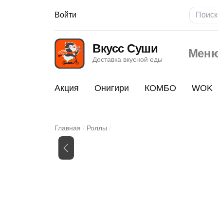
Войти
Вкусс Суши
Мен
Доставка вкусной еды
Акция
Онигири
КОМБО
WOK
Токио
Главная
Роллы
Изображения
товара