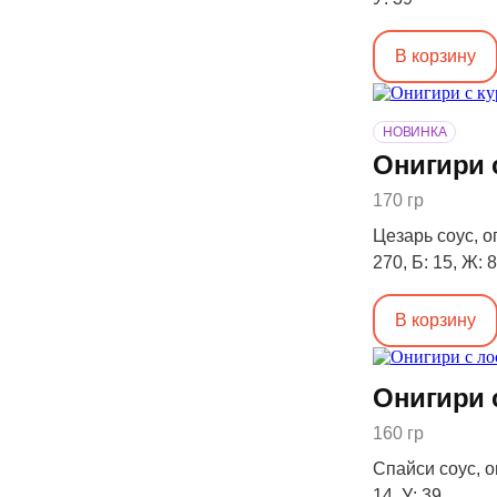
В корзину
НОВИНКА
Онигири 
170 гр
Цезарь соус, ог
270, Б: 15, Ж: 8
В корзину
Онигири 
160 гр
Спайси соус, ог
14, У: 39