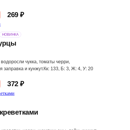
269 ₽
НОВИНКА
гурцы
 водоросли чукка, томаты черри,
заправка и кунжут.Кк: 133, Б: 3, Ж: 4, У: 20
372 ₽
 креветками