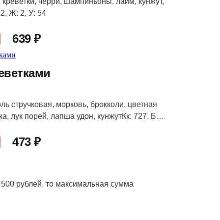
 креветки, черри, шампиньоны, лайм, кунжут,
2, Ж: 2, У: 54
639 ₽
реветками
ль стручковая, морковь, брокколи, цветная
ка, лук порей, лапша удон, кунжутКк: 727, Б:
20
473 ₽
 500 рублей, то максимальная сумма