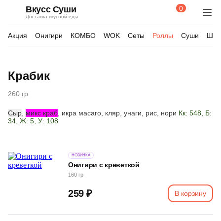
0
Вкусс Суши
Поиск
Корзина
Доставка вкусной еды
по
товарам
Акция
Онигири
КОМБО
WOK
Сеты
Роллы
Суши
Шау
Изображения
Крабик
товара
260 гр
Сыр
,
микс краб
, икра масаго, кляр, унаги, рис, нори
Кк: 548, Б:
34, Ж: 5, У: 108
НОВИНКА
Онигири с креветкой
160 гр
259 ₽
В корзину