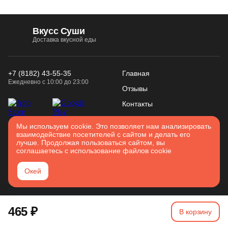
Вкусс Суши
Доставка вкусной еды
+7 (8182) 43-55-35
Главная
Ежедневно с 10:00 до 23:00
Отзывы
Контакты
Конфиденциальность
Использование
Мы используем cookie. Это позволяет нам анализировать
Войти
взаимодействие посетителей с сайтом и делать его
Соглашение
cookies
лучше. Продолжая пользоваться сайтом, вы
Карта сайта
соглашаетесь с использование файлов cookie
Архангельск
Окей
2026. Все права защищены
465 ₽
Разработано в
Вятка IT
В корзину