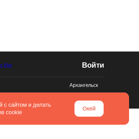
Войти
Архангельск
Разработано в
Вятка IT
 с сайтом и делать
Окей
в cookie