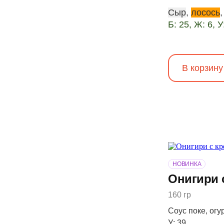
Сыр
,
лосось
Б: 25, Ж: 6, У
В корзину
НОВИНКА
Онигири 
160 гр
Соус поке, огур
У: 39