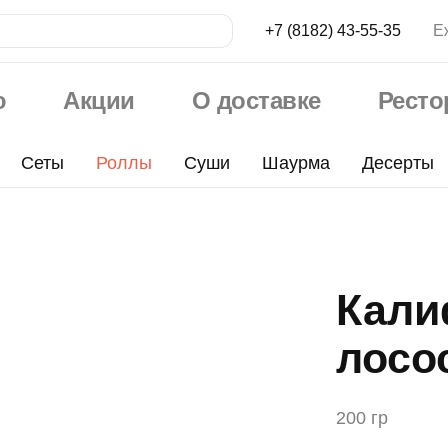
+7 (8182) 43-55-35
Е
ю
Акции
О доставке
Рест
Сеты
Роллы
Суши
Шаурма
Десерты
Кали
лосо
200 гр