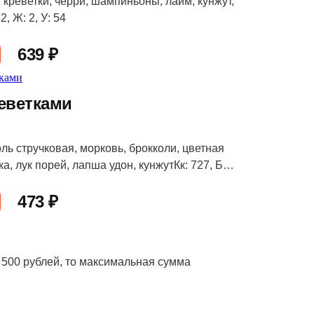
 креветки, черри, шампиньоны, лайм, кунжут,
2, Ж: 2, У: 54
639 ₽
реветками
ль стручковая, морковь, брокколи, цветная
ка, лук порей, лапша удон, кунжутКк: 727, Б:
20
473 ₽
 500 рублей, то максимальная сумма