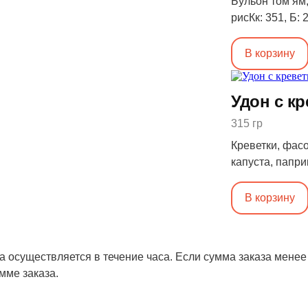
Бульон том ям,
рисКк: 351, Б: 2
В корзину
Удон с к
315 гр
Креветки, фасо
капуста, папри
27, Ж: 18, У: 1
В корзину
а осуществляется в течение часа. Если сумма заказа менее
мме заказа.