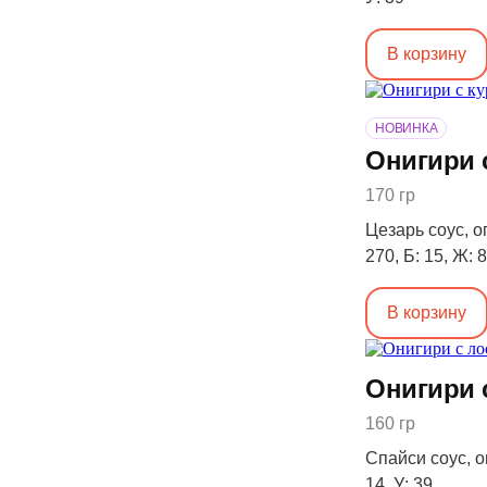
В корзину
НОВИНКА
Онигири 
170 гр
Цезарь соус, ог
270, Б: 15, Ж: 8
В корзину
Онигири 
160 гр
Спайси соус, ог
14, У: 39