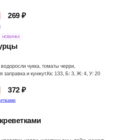
269 ₽
НОВИНКА
гурцы
 водоросли чукка, томаты черри,
заправка и кунжут.Кк: 133, Б: 3, Ж: 4, У: 20
372 ₽
 креветками