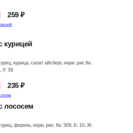
259 ₽
с курицей
урец, курица, салат айсберг, нори, рис.Кк:
, У: 39
235 ₽
с лососем
урец, форель, нори, рис. Кк: 309, Б: 10, Ж: