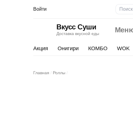
Войти
Вкусс Суши
Мен
Доставка вкусной еды
Акция
Онигири
КОМБО
WOK
Калифорния
Главная
Роллы
с
лососем
Изображения
товара