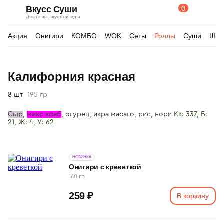
0
Вкусс Суши
Поиск
Корзина
Доставка вкусной еды
по
товарам
Акция
Онигири
КОМБО
WOK
Сеты
Роллы
Суши
Шау
Изображения
Калифорния красная
товара
8 шт
195 гр
Сыр
,
микс краб
, огурец, икра масаго, р
ис, нори
Кк: 337, Б:
21, Ж: 4, У: 62
НОВИНКА
Онигири с креветкой
160 гр
259 ₽
В корзину