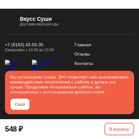
Вкусс Суши
Доставка вкусной еды
+7 (8182) 43-55-35
Главная
Ежедневно с 10:00 до 23:00
Отзывы
Контакты
Конфиденциальность
Использование
Мы используем cookie. Это позволяет нам анализировать
Войти
взаимодействие посетителей с сайтом и делать его
Соглашение
cookies
лучше. Продолжая пользоваться сайтом, вы
Карта сайта
соглашаетесь с использование файлов cookie
Архангельск
Окей
2026. Все права защищены
548 ₽
Разработано в
Вятка IT
В корзину