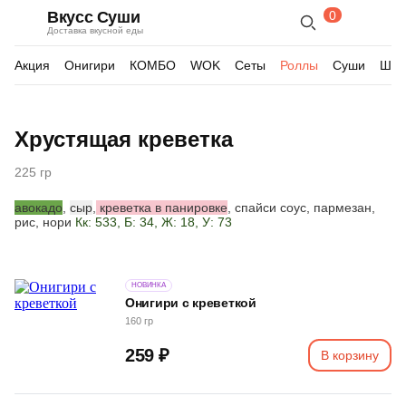
0
Вкусс Суши
Поиск
Корзина
Доставка вкусной еды
по
товарам
Акция
Онигири
КОМБО
WOK
Сеты
Роллы
Суши
Шау
Изображения
Хрустящая креветка
товара
225 гр
авокадо
,
сыр
,
креветка в панировке
, спайси соус, пармезан,
рис, нори
Кк: 533, Б: 34, Ж: 18, У: 73
НОВИНКА
Онигири с креветкой
160 гр
259 ₽
В корзину