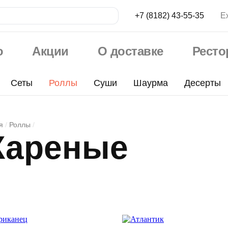
+7 (8182) 43-55-35
Е
ю
Акции
О доставке
Рест
Сеты
Роллы
Суши
Шаурма
Десерты
ые
я
Роллы
ареные