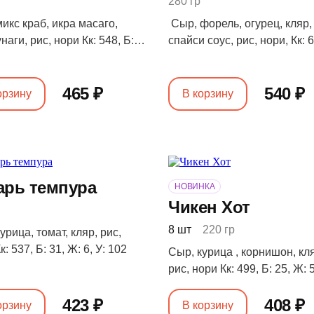
280 гр
икс краб, икра масаго,
Сыр, форель, огурец, кляр, 
унаги, рис, нори Кк: 548, Б:
спайси соус, рис, нори, Кк: 6
 5, У: 108
36, Ж: 13, У: 106
465 ₽
540 ₽
орзину
В корзину
арь темпура
НОВИНКА
Чикен Хот
8 шт
220 гр
урица, томат, кляр, рис,
к: 537, Б: 31, Ж: 6, У: 102
Сыр, курица , корнишон, кл
рис, нори Кк: 499, Б: 25, Ж: 5
423 ₽
408 ₽
орзину
В корзину