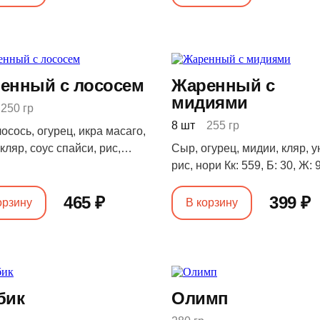
енный с лососем
Жаренный с
мидиями
250 гр
8 шт
255 гр
осось, огурец, икра масаго,
 кляр, соус спайси, рис,
Сыр, огурец, мидии, кляр, у
Кк: 546, Б: 26, Ж: 10, У: 99
рис, нори Кк: 559, Б: 30, Ж: 9
103
465 ₽
399 ₽
орзину
В корзину
бик
Олимп