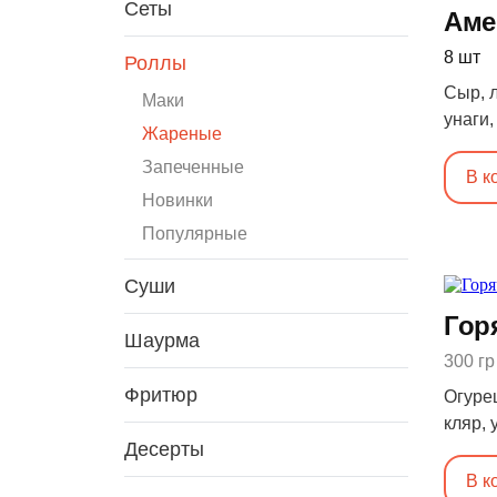
Сеты
Аме
8 шт
Роллы
Сыр, л
Маки
унаги,
Жареные
37, Ж:
Запеченные
В к
Новинки
Популярные
Суши
Гор
Шаурма
300 гр
Фритюр
Огурец
кляр, 
Десерты
44, Ж:
В к