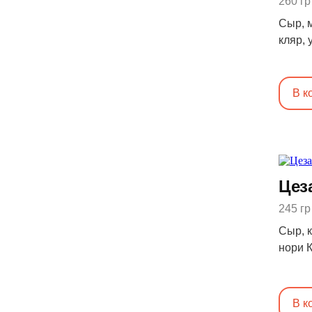
260 гр
Сыр, м
кляр, 
34, Ж:
В к
Цез
245 гр
Сыр, к
нори К
В к