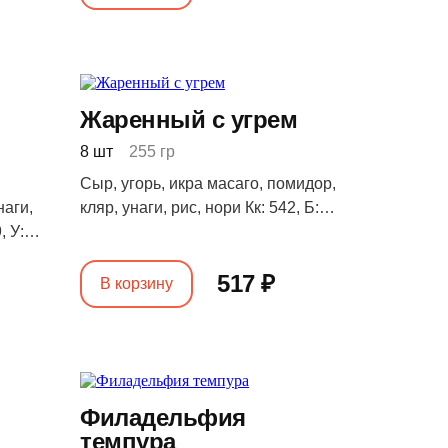
Жаренный с угрем
8 шт
255 гр
Сыр, угорь, икра масаго, помидор,
наги,
кляр, унаги, рис, нори Кк: 542, Б:
, У:
34, Ж: 5, У: 105
517 ₽
В корзину
Филадельфия
темпура