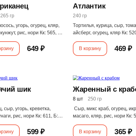
риканец
Атлантик
265 гр
240 гр
осось, угорь, огурец, кляр,
Тортилья, курица, сыр, тома
 кунжут, рис, нори Кк: 565, Б:
айсберг, огурец, кляр Кк: 520
 7, У: 105
35, Ж: 11, У: 82
649 ₽
469 ₽
орзину
В корзину
ячий шик
Жаренный с кра
8 шт
250 гр
, сыр, угорь, креветка,
Сыр, микс краб, огурец, ик
унаги, рис, нори Кк: 611, Б:
масаго, кляр, рис, нори Кк: 5
 6, У: 117
32, Ж: 5, У: 107
599 ₽
365 ₽
орзину
В корзину