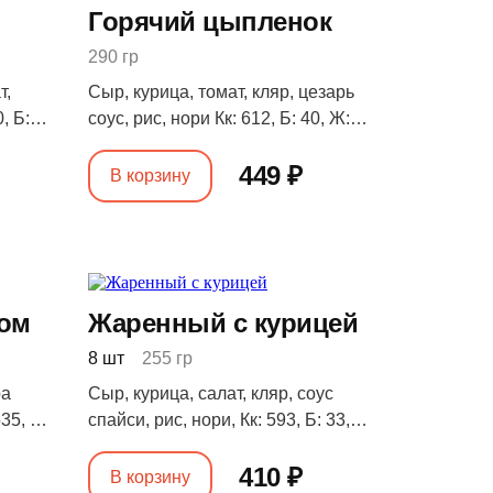
Горячий цыпленок
290 гр
т,
Сыр, курица, томат, кляр, цезарь
, Б:
соус, рис, нори Кк: 612, Б: 40, Ж:
12, У: 103
449 ₽
В корзину
бом
Жаренный с курицей
8 шт
255 гр
ра
Сыр, курица, салат, кляр, соус
35, Б:
спайси, рис, нори, Кк: 593, Б: 33,
Ж: 12, У: 102
410 ₽
В корзину