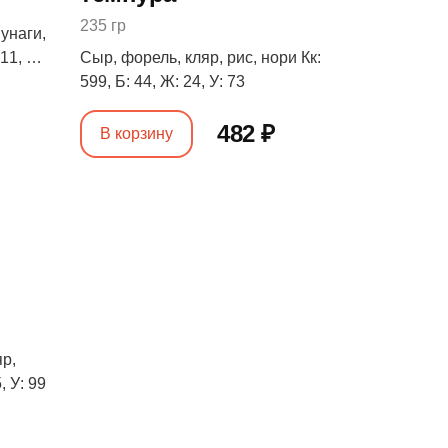
235 гр
унаги,
11, Б:
Сыр, форель, кляр, рис, нори Кк:
599, Б: 44, Ж: 24, У: 73
482 ₽
В корзину
яр,
, У: 99