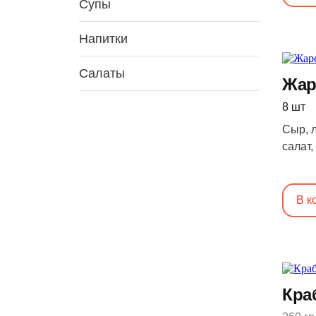
Супы
Напитки
Салаты
Жар
8 шт
Сыр, л
салат,
нори, 
В к
Кра