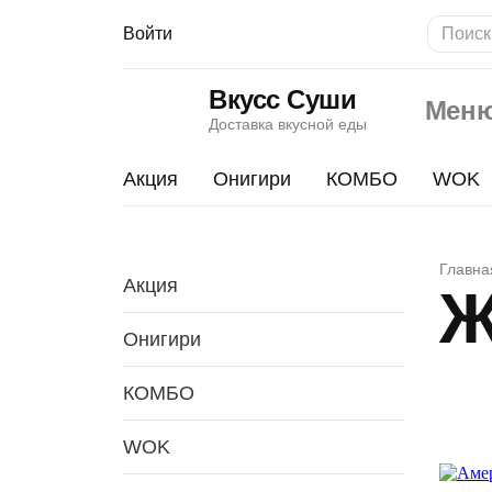
Войти
Вкусс Суши
Мен
Доставка вкусной еды
Акция
Онигири
КОМБО
WOK
Жарен
Главна
Акция
Ж
Онигири
КОМБО
WOK