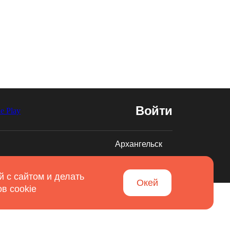
Войти
Архангельск
Разработано в
Вятка IT
 с сайтом и делать
Окей
в cookie