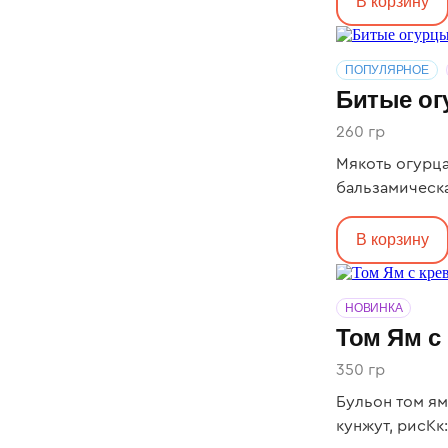
В корзину
ПОПУЛЯРНОЕ
Битые о
260 гр
Мякоть огурца
бальзамическая
В корзину
НОВИНКА
Том Ям с
350 гр
Бульон том ям
кунжут, рисКк: 