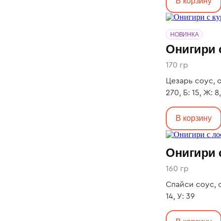
В корзину
НОВИНКА
Онигири 
170 гр
Цезарь соус, о
270, Б: 15, Ж: 8
В корзину
Онигири 
160 гр
Спайси соус, о
14, У: 39