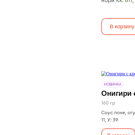
нори
Кк: 611,
В корзину
НОВИНКА
Онигири 
160 гр
Соус поке, огур
11, У: 39