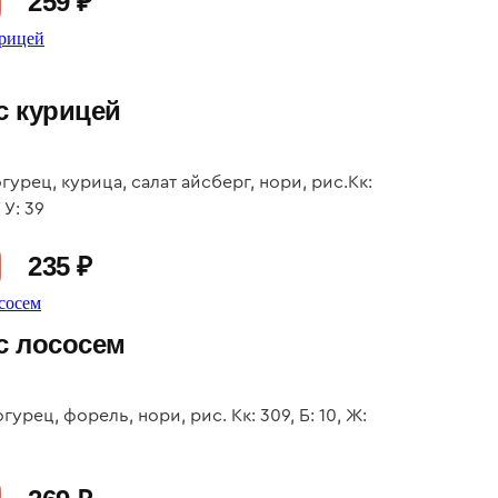
259 ₽
с курицей
гурец, курица, салат айсберг, нори, рис.Кк:
, У: 39
235 ₽
с лососем
гурец, форель, нори, рис. Кк: 309, Б: 10, Ж: