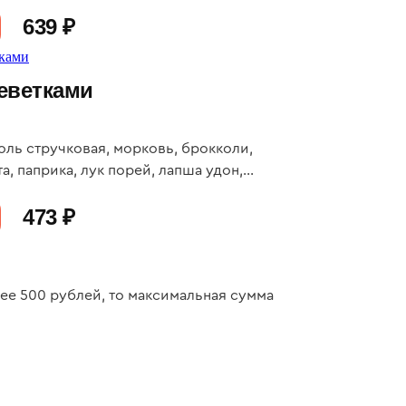
639 ₽
реветками
оль стручковая, морковь, брокколи,
а, паприка, лук порей, лапша удон,
: 27, Ж: 18, У: 120
473 ₽
нее 500 рублей, то максимальная сумма