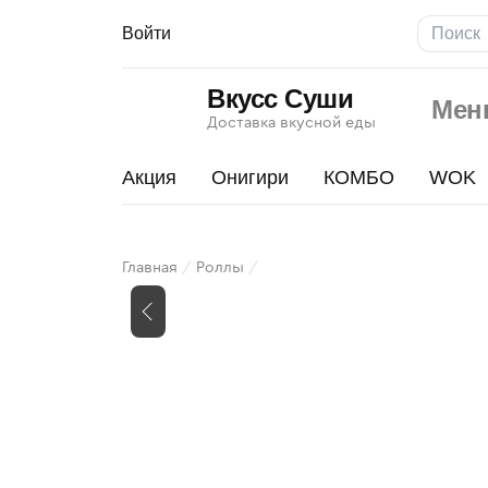
Войти
Вкусс Суши
Мен
Доставка вкусной еды
Акция
Онигири
КОМБО
WOK
Горячий
Главная
Роллы
шик
Изображения
товара