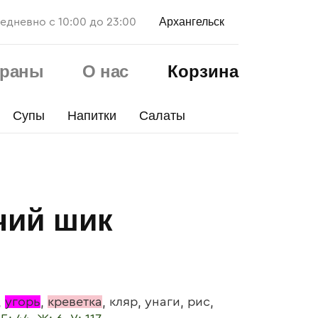
Архангельск
едневно с 10:00 до 23:00
ораны
О нас
Корзина
Супы
Напитки
Салаты
чий шик
,
угорь
,
креветка
, кляр, унаги, рис,