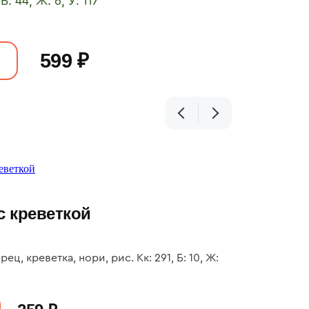
 Б: 44, Ж: 6, У: 117
599 ₽
с креветкой
ец, креветка, нори, рис. Кк: 291, Б: 10, Ж: