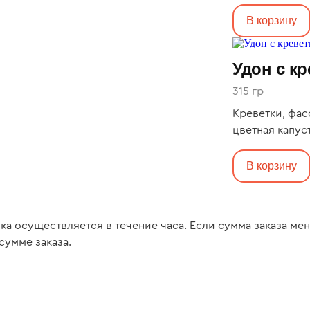
В корзину
Удон с к
315 гр
Креветки, фас
цветная капуст
кунжутКк: 727, Б
В корзину
вка осуществляется в течение часа. Если сумма заказа ме
сумме заказа.