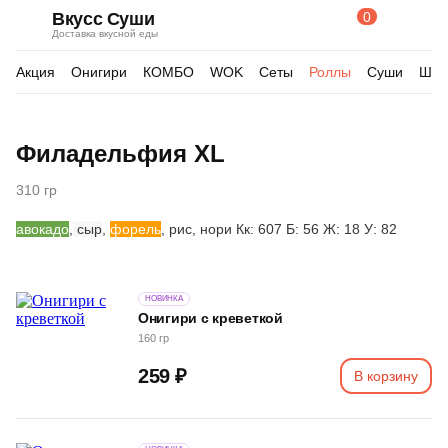
0
Вкусс Суши
Поиск
Корзина
Доставка вкусной еды
по
товарам
Акция
Онигири
КОМБО
WOK
Сеты
Роллы
Суши
Шау
Изображения
Филадельфия XL
товара
310 гр
авокадо
,
сыр
,
форель
, рис, нори Кк: 607 Б: 56 Ж: 18 У: 82
НОВИНКА
Онигири с креветкой
160 гр
259 ₽
В корзину