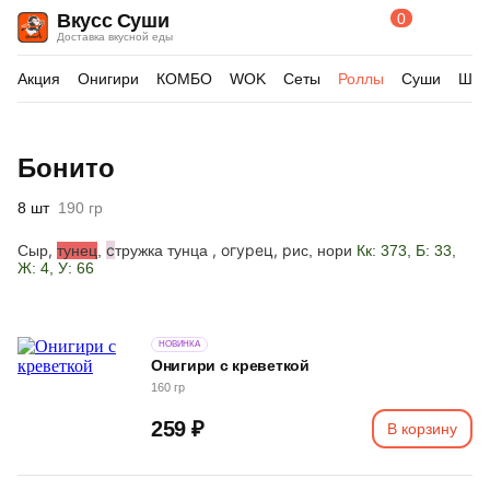
0
Вкусс Суши
Поиск
Корзина
Доставка вкусной еды
по
товарам
Акция
Онигири
КОМБО
WOK
Сеты
Роллы
Суши
Шау
Изображения
Бонито
товара
8 шт
190 гр
,
с
, огурец, р
Сыр
тунец
,
тружка тунца
ис, нори
Кк: 373, Б: 33,
Ж: 4, У: 66
НОВИНКА
Онигири с креветкой
160 гр
259 ₽
В корзину