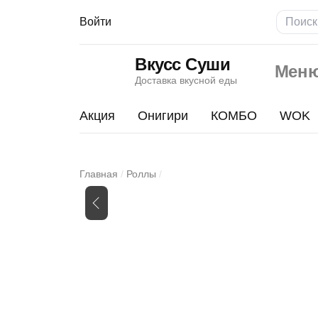
Войти
Вкусс Суши
Мен
Доставка вкусной еды
Акция
Онигири
КОМБО
WOK
Блюз
Главная
Роллы
Изображения
товара