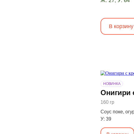
Ж: 27, У: 64
В корзину
НОВИНКА
Онигири 
160 гр
Соус поке, огур
У: 39