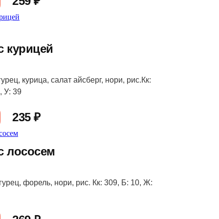
259 ₽
с курицей
урец, курица, салат айсберг, нори, рис.Кк:
, У: 39
235 ₽
с лососем
урец, форель, нори, рис. Кк: 309, Б: 10, Ж: