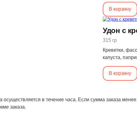
В корзину
Удон с к
315 гр
Креветки, фасо
капуста, папри
27, Ж: 18, У: 1
В корзину
а осуществляется в течение часа. Если сумма заказа менее
мме заказа.