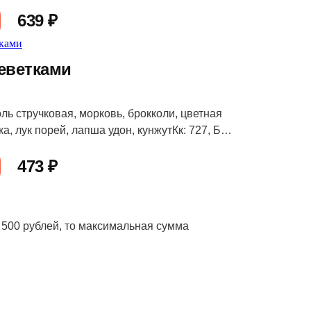
639 ₽
реветками
ль стручковая, морковь, брокколи, цветная
ка, лук порей, лапша удон, кунжутКк: 727, Б:
20
473 ₽
 500 рублей, то максимальная сумма