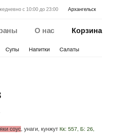
жедневно с 10:00 до 23:00
Архангельск
ораны
О нас
Корзина
Супы
Напитки
Салаты
з
р
яки соус
, унаги, кунжут
Кк: 557, Б: 26,