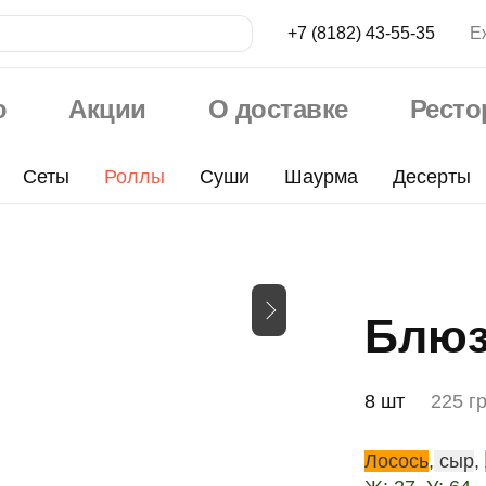
+7 (8182) 43-55-35
Е
ю
Акции
О доставке
Рест
Сеты
Роллы
Суши
Шаурма
Десерты
Блю
8 шт
225 г
Лосось
,
сыр
,