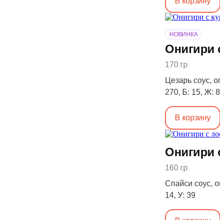
В корзину
НОВИНКА
Онигири 
170 гр
Цезарь соус, ог
270, Б: 15, Ж: 8
В корзину
Онигири 
160 гр
Спайси соус, ог
14, У: 39