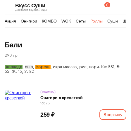
0
Вкусс Суши
Поиск
Корзина
Доставка вкусной еды
по
товарам
Акция
Онигири
КОМБО
WOK
Сеты
Роллы
Суши
Шау
Изображения
Бали
товара
290 гр
Авокадо
,
сыр
,
форель
, икра масаго, рис, нори. Кк: 581, Б:
55, Ж: 15, У: 82
НОВИНКА
Онигири с креветкой
160 гр
259 ₽
В корзину