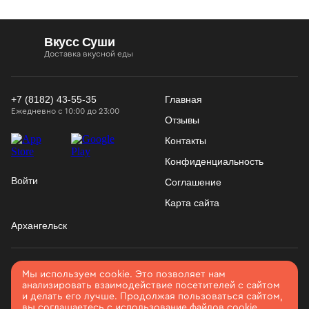
Вкусс Суши
Доставка вкусной еды
+7 (8182) 43-55-35
Главная
Ежедневно с 10:00 до 23:00
Отзывы
Контакты
Конфиденциальность
Войти
Соглашение
Карта сайта
Архангельск
2026. Все права защищены
Использование
Мы используем cookie. Это позволяет нам
анализировать взаимодействие посетителей с сайтом
Разработано в
Вятка IT
cookies
и делать его лучше. Продолжая пользоваться сайтом,
вы соглашаетесь с использование файлов cookie