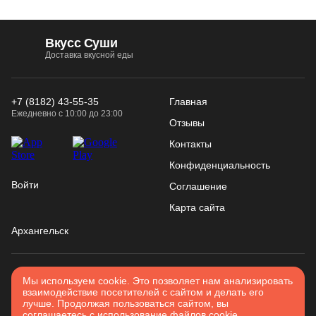
Вкусс Суши
Доставка вкусной еды
+7 (8182) 43-55-35
Главная
Ежедневно с 10:00 до 23:00
Отзывы
Контакты
Конфиденциальность
Войти
Соглашение
Карта сайта
Архангельск
2026. Все права защищены
Использование
Мы используем cookie. Это позволяет нам анализировать
взаимодействие посетителей с сайтом и делать его
Разработано в
Вятка IT
cookies
лучше. Продолжая пользоваться сайтом, вы
соглашаетесь с использование файлов cookie