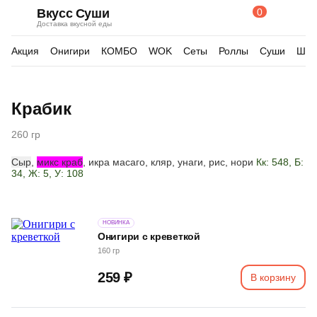
0
Вкусс Суши
Поиск
Корзина
Доставка вкусной еды
по
товарам
Акция
Онигири
КОМБО
WOK
Сеты
Роллы
Суши
Шау
Изображения
Крабик
товара
260 гр
Сыр
,
микс краб
, икра масаго, кляр, унаги, рис, нори
Кк: 548, Б:
34, Ж: 5, У: 108
НОВИНКА
Онигири с креветкой
160 гр
259 ₽
В корзину