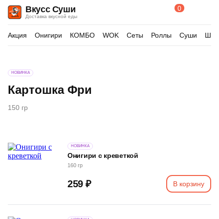
0
Вкусс Суши
Поиск
Корзина
Доставка вкусной еды
по
товарам
Акция
Онигири
КОМБО
WOK
Сеты
Роллы
Суши
Шау
Изображения
НОВИНКА
товара
Картошка Фри
150 гр
НОВИНКА
Онигири с креветкой
160 гр
259 ₽
В корзину