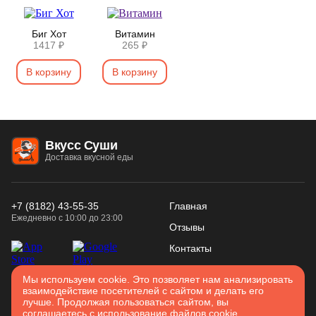
Биг Хот
Витамин
1417 ₽
265 ₽
В корзину
В корзину
Вкусс Суши
Доставка вкусной еды
+7 (8182) 43-55-35
Главная
Ежедневно с 10:00 до 23:00
Отзывы
Контакты
Конфиденциальность
Использование
Мы используем cookie. Это позволяет нам анализировать
Войти
взаимодействие посетителей с сайтом и делать его
Соглашение
cookies
лучше. Продолжая пользоваться сайтом, вы
Карта сайта
соглашаетесь с использование файлов cookie