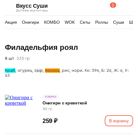
0
Вкусс Суши
Поиск
Корзина
Доставка вкусной еды
по
товарам
Акция
Онигири
КОМБО
WOK
Сеты
Роллы
Суши
Шау
Изображения
Филадельфия роял
товара
8 шт
235 гр
Краб
, огурец,
сыр
,
лосось
, р
ис, нори. Кк: 394, Б: 26, Ж: 6, У:
65
НОВИНКА
Онигири с креветкой
160 гр
259 ₽
В корзину