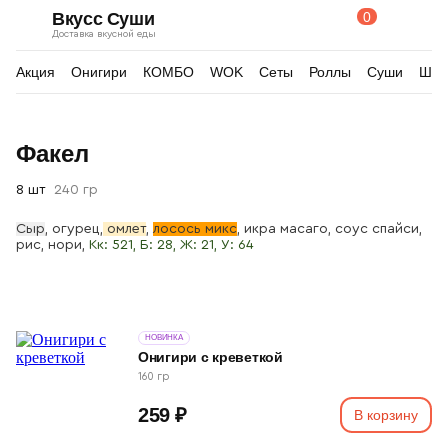
0
Вкусс Суши
Поиск
Корзина
Доставка вкусной еды
по
товарам
Акция
Онигири
КОМБО
WOK
Сеты
Роллы
Суши
Шау
Изображения
Факел
товара
8 шт
240 гр
Сыр
, огурец,
омлет
,
лосось микс
, икра масаго, соус спайси,
р
ис, нори,
Кк: 521, Б: 28, Ж: 21, У: 64
НОВИНКА
Онигири с креветкой
160 гр
259 ₽
В корзину