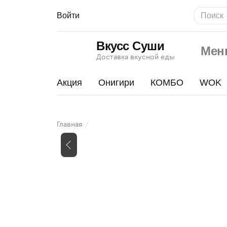
Войти
Вкусс Суши
Мен
Доставка вкусной еды
Акция
Онигири
КОМБО
WOK
Бонито
Главная
Изображения
товара