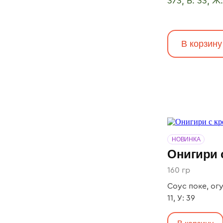
373, Б: 33, Ж:
В корзину
НОВИНКА
Онигири 
160 гр
Соус поке, огур
11, У: 39