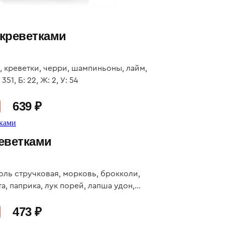
 креветками
, креветки, черри, шампиньоны, лайм,
351, Б: 22, Ж: 2, У: 54
639 ₽
реветками
оль стручковая, морковь, брокколи,
а, паприка, лук порей, лапша удон,
: 27, Ж: 18, У: 120
473 ₽