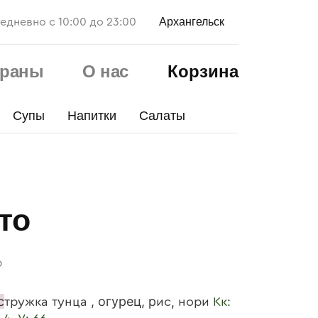
Архангельск
едневно с 10:00 до 23:00
ораны
О нас
Корзина
Супы
Напитки
Салаты
то
р
с
, огурец, р
тружка тунца
ис, нори
Кк: