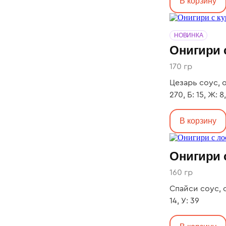
В корзину
НОВИНКА
Онигири 
170 гр
Цезарь соус, о
270, Б: 15, Ж: 8
В корзину
Онигири 
160 гр
Спайси соус, о
14, У: 39