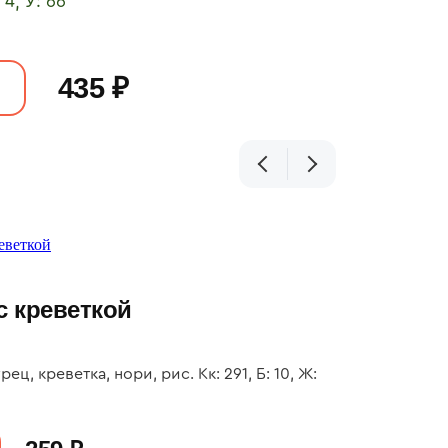
 4, У: 66
435 ₽
с креветкой
ец, креветка, нори, рис. Кк: 291, Б: 10, Ж: