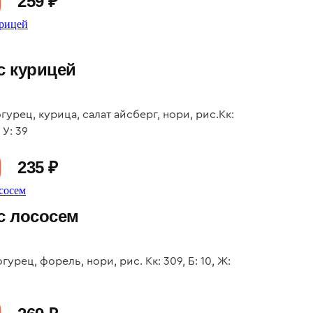
259 ₽
с курицей
гурец, курица, салат айсберг, нори, рис.Кк:
, У: 39
235 ₽
с лососем
гурец, форель, нори, рис. Кк: 309, Б: 10, Ж: