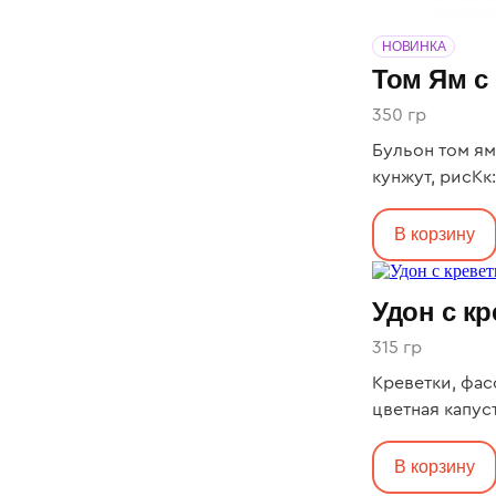
НОВИНКА
Том Ям с
350 гр
Бульон том ям
кунжут, рисКк: 
В корзину
Удон с к
315 гр
Креветки, фас
цветная капуст
кунжутКк: 727, Б
В корзину