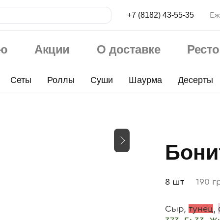
+7 (8182) 43-55-35
Еж
ю
Акции
О доставке
Рест
Сеты
Роллы
Суши
Шаурма
Десерты
Бони
8 шт
190 г
,
Сыр
тунец
,