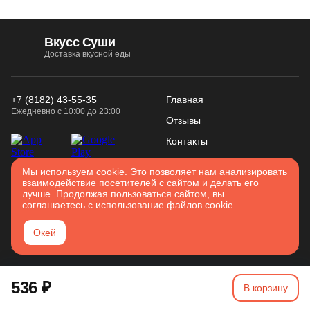
Вкусс Суши
Доставка вкусной еды
+7 (8182) 43-55-35
Главная
Ежедневно с 10:00 до 23:00
Отзывы
Контакты
Конфиденциальность
Использование
Мы используем cookie. Это позволяет нам анализировать
Войти
взаимодействие посетителей с сайтом и делать его
Соглашение
cookies
лучше. Продолжая пользоваться сайтом, вы
Карта сайта
соглашаетесь с использование файлов cookie
Архангельск
Окей
2026. Все права защищены
536 ₽
Разработано в
Вятка IT
В корзину