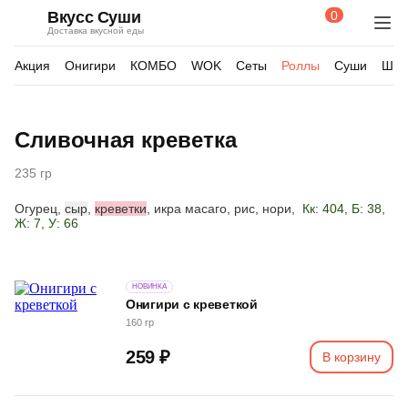
0
Вкусс Суши
Поиск
Корзина
Доставка вкусной еды
по
товарам
Акция
Онигири
КОМБО
WOK
Сеты
Роллы
Суши
Шау
Изображения
Сливочная креветка
товара
235 гр
Огурец,
сыр
,
креветки
, икра масаго, рис, нори,
Кк: 404, Б: 38,
Ж: 7, У: 66
НОВИНКА
Онигири с креветкой
160 гр
259 ₽
В корзину